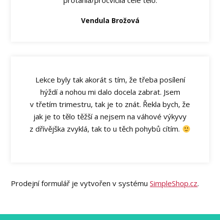
protáhla/procvičila celé tělo.
Vendula Brožová
Lekce byly tak akorát s tím, že třeba posílení
hýždí a nohou mi dalo docela zabrat. Jsem
v třetím trimestru, tak je to znát. Řekla bych, že
jak je to tělo těžší a nejsem na váhové výkyvy
z dřívějška zvyklá, tak to u těch pohybů cítím.
Prodejní formulář je vytvořen v systému
SimpleShop.cz
.