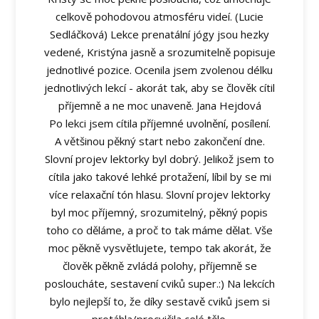
celkově pohodovou atmosféru videí. (Lucie
Sedláčková) Lekce prenatální jógy jsou hezky
vedené, Kristýna jasně a srozumitelně popisuje
jednotlivé pozice. Ocenila jsem zvolenou délku
jednotlivých lekcí - akorát tak, aby se člověk cítil
příjemně a ne moc unaveně. Jana Hejdová
Po lekci jsem cítila příjemné uvolnění, posílení.
A většinou pěkný start nebo zakončení dne.
Slovní projev lektorky byl dobrý. Jelikož jsem to
cítila jako takové lehké protažení, líbil by se mi
více relaxační tón hlasu. Slovní projev lektorky
byl moc příjemný, srozumitelný, pěkný popis
toho co děláme, a proč to tak máme dělat. Vše
moc pěkně vysvětlujete, tempo tak akorát, že
člověk pěkně zvládá polohy, příjemně se
posloucháte, sestavení cviků super.:) Na lekcích
bylo nejlepší to, že díky sestavě cviků jsem si