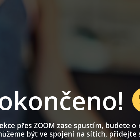
okončeno!
lekce přes ZOOM zase spustím, budete o n
ůžeme být ve spojení na sítích, přidejte 